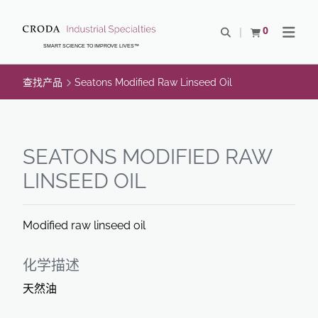
SKIP
SKIP
TO
TO
0
Open Search
查看购物车
Open N
CONTENT
MENU
SMART SCIENCE TO IMPROVE LIVES™
查找产品
Seatons Modified Raw Linseed Oil
SEATONS MODIFIED RAW
LINSEED OIL
Modified raw linseed oil
化学描述
天然油