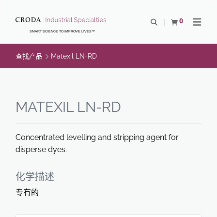
SKIP
SKIP
TO
TO
0
Open Search
查看购物车
Open N
CONTENT
MENU
SMART SCIENCE TO IMPROVE LIVES™
查找产品
Matexil LN-RD
MATEXIL LN-RD
Concentrated levelling and stripping agent for
disperse dyes.
化学描述
专有的