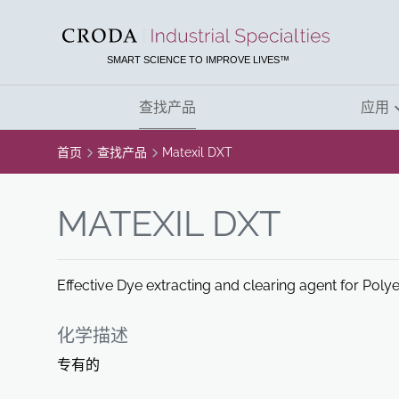
SKIP
SKIP
TO
TO
CONTENT
MENU
SMART SCIENCE TO IMPROVE LIVES™
查找产品
应用
首页
查找产品
Matexil DXT
MATEXIL DXT
Effective Dye extracting and clearing agent for Poly
化学描述
专有的