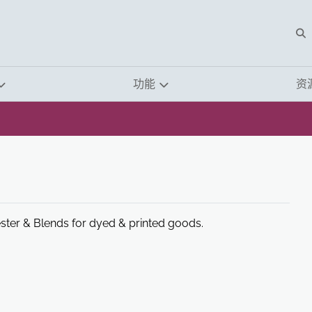
O
功能
资
ester & Blends for dyed & printed goods.