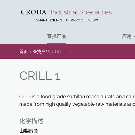
SKIP
SKIP
TO
TO
CONTENT
MENU
SMART SCIENCE TO IMPROVE LIVES™
查找产品
应用
首页
查找产品
Crill 1
CRILL 1
Crill 1 is a food grade sorbitan monolaurate and can b
made from high quality vegetable raw materials and 
化学描述
山梨醇酯