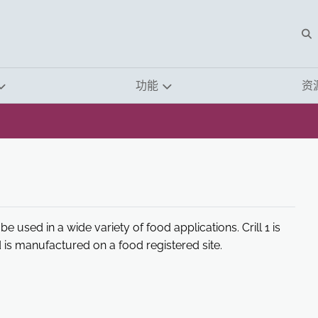
O
功能
资
e used in a wide variety of food applications. Crill 1 is
is manufactured on a food registered site.