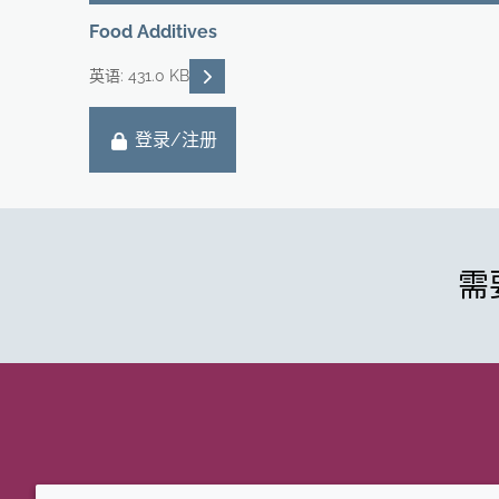
Food Additives
READ DESCRIPTIONS
英语: 431.0 KB
登录/注册
需