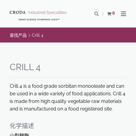
SKIP
SKIP
TO
TO
0
Open Search
查看购物车
Open N
CONTENT
MENU
SMART SCIENCE TO IMPROVE LIVES™
查找产品
Crill 4
CRILL 4
Crill 4 is a food grade sorbitan monooleate and can
be used in a wide variety of food applications. Crill 4
is made from high quality vegetable raw materials
and is manufactured on a food registered site.
化学描述
山梨醇酯