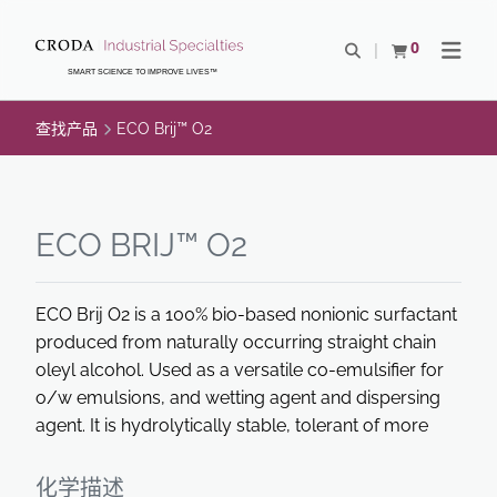
SKIP
SKIP
TO
TO
0
Open Search
查看购物车
Open N
CONTENT
MENU
SMART SCIENCE TO IMPROVE LIVES™
查找产品
ECO Brij™ O2
ECO BRIJ™ O2
ECO Brij O2 is a 100% bio-based nonionic surfactant
produced from naturally occurring straight chain
oleyl alcohol. Used as a versatile co-emulsifier for
o/w emulsions, and wetting agent and dispersing
agent. It is hydrolytically stable, tolerant of more
化学描述