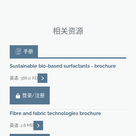
相关资源
手册
Sustainable bio-based surfactants - brochure
READ DESCRIPTIONS
英语: 388.0 KB
登录/注册
Fibre and fabric technologies brochure
READ DESCRIPTIONS
英语: 2.8 MB