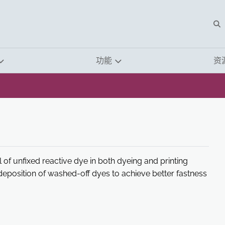
O
功能
资
l of unfixed reactive dye in both dyeing and printing
edeposition of washed-off dyes to achieve better fastness