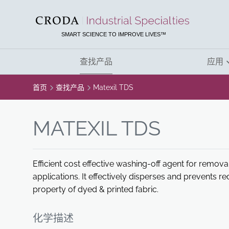
SKIP
SKIP
TO
TO
CONTENT
MENU
SMART SCIENCE TO IMPROVE LIVES™
查找产品
应用
首页
查找产品
Matexil TDS
MATEXIL TDS
Efficient cost effective washing-off agent for remova
applications. It effectively disperses and prevents r
property of dyed & printed fabric.
化学描述