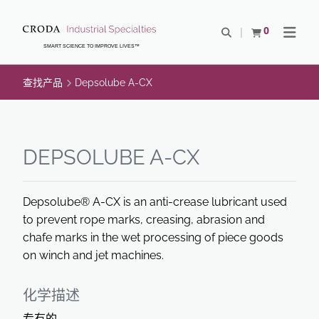
SKIP
SKIP
TO
TO
0
Open Search
查看购物车
Open N
CONTENT
MENU
SMART SCIENCE TO IMPROVE LIVES™
查找产品
Depsolube A-CX
DEPSOLUBE A-CX
Depsolube® A-CX is an anti-crease lubricant used
to prevent rope marks, creasing, abrasion and
chafe marks in the wet processing of piece goods
on winch and jet machines.
化学描述
专有的