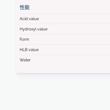
性能
Acid value
Hydroxyl value
Form
HLB value
Water