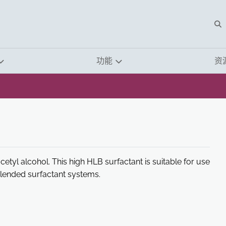
O
功能
资
cetyl alcohol. This high HLB surfactant is suitable for use
 blended surfactant systems.