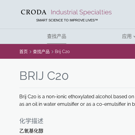
SKIP
SKIP
TO
TO
CONTENT
MENU
SMART SCIENCE TO IMPROVE LIVES™
查找产品
应用
首页
查找产品
Brij C20
BRIJ C20
Brij C20 is a non-ionic ethoxylated alcohol based on 
as an oil in water emulsifier or as a co-emulsifier in
化学描述
乙氧基化醇