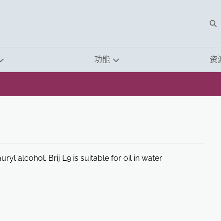
O
功能
资
yl alcohol. Brij L9 is suitable for oil in water