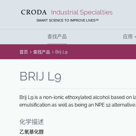
SKIP
SKIP
TO
TO
CONTENT
MENU
SMART SCIENCE TO IMPROVE LIVES™
查找产品
应用
首页
查找产品
Brij L9
BRIJ L9
Brij L9 is a non-ionic ethoxylated alcohol based on laur
emulsification as well as being an NPE 12 alternative.
化学描述
乙氧基化醇