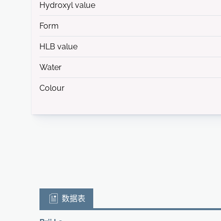
Hydroxyl value
Form
HLB value
Water
Colour
数据表