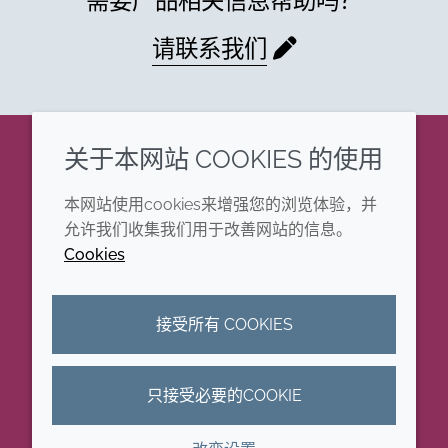
需要产品相关信息帮助吗？
请联系我们
关于本网站 COOKIES 的使用
企业
法律信息
本网站使用cookies来增强您的浏览体验，并
年度报告
条款和条件
允许我们收集我们用于改善网站的信息。
Cookies
可持续发展报告
Cookie政策
禾大集团
可访问性声明
接受所有 COOKIES
隐私政策
只接受必要的COOKIE
© 2026 Croda International Plc
沪ICP备2020025271号-11