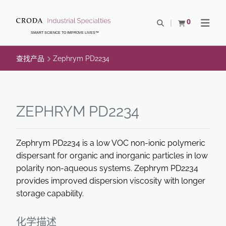
SKIP
SKIP
TO
TO
0
Open Search
查看购物车
Open N
CONTENT
MENU
SMART SCIENCE TO IMPROVE LIVES™
查找产品
Zephrym PD2234
ZEPHRYM PD2234
Zephrym PD2234 is a low VOC non-ionic polymeric
dispersant for organic and inorganic particles in low
polarity non-aqueous systems. Zephrym PD2234
provides improved dispersion viscosity with longer
storage capability.
化学描述