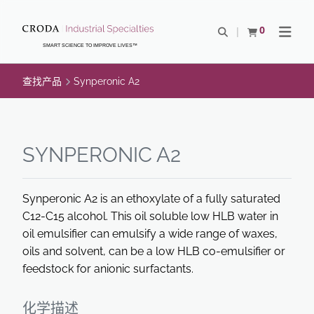
SKIP
SKIP
TO
TO
0
Open Search
查看购物车
Open N
CONTENT
MENU
SMART SCIENCE TO IMPROVE LIVES™
查找产品
Synperonic A2
SYNPERONIC A2
Synperonic A2 is an ethoxylate of a fully saturated
C12-C15 alcohol. This oil soluble low HLB water in
oil emulsifier can emulsify a wide range of waxes,
oils and solvent, can be a low HLB co-emulsifier or
feedstock for anionic surfactants.
化学描述