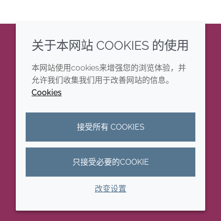
关于本网站 COOKIES 的使用
企业
法律信息
本网站使用cookies来增强您的浏览体验，并
年度报告
条款和条件
允许我们收集我们用于改善网站的信息。
Cookies
可持续发展报告
Cookie政策
禾大集团
可访问性声明
接受所有 COOKIES
隐私政策
只接受必要的COOKIE
© 2026 Croda International Plc
沪ICP备2020025271号-11
改变设置
沪公网安备 31010502006586号