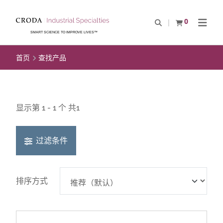
SKIP
SKIP
TO
TO
0
Open Search
查看购物车
Open N
CONTENT
MENU
SMART SCIENCE TO IMPROVE LIVES™
首页
查找产品
显示第 1 - 1 个 共1
过滤条件
排序方式