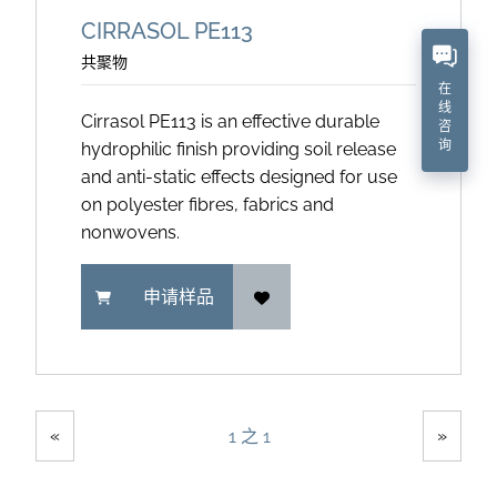
CIRRASOL PE113
共聚物
在
线
Cirrasol PE113 is an effective durable
咨
询
hydrophilic finish providing soil release
and anti-static effects designed for use
on polyester fibres, fabrics and
nonwovens.
申请样品
Showing
Pages
«
»
1 之 1