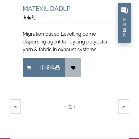
MATEXIL DADLP
专有的
在
线
咨
Migration based Levelling come
询
dispersing agent for dyeing polyester
yarn & fabric in exhaust systems.
申请样品
Showing
Pages
«
»
1 之 1