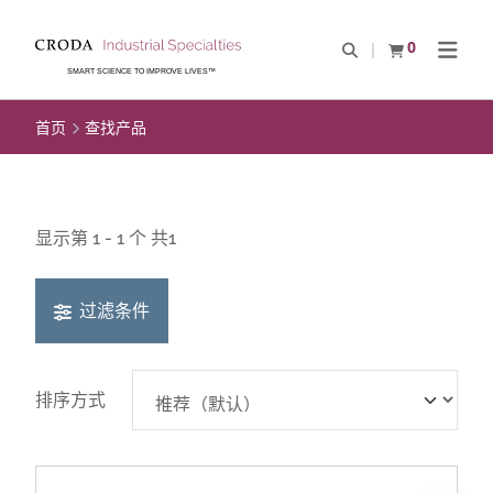
SKIP
SKIP
TO
TO
0
Open Search
查看购物车
Open N
CONTENT
MENU
SMART SCIENCE TO IMPROVE LIVES™
首页
查找产品
显示第 1 - 1 个 共1
过滤条件
排序方式