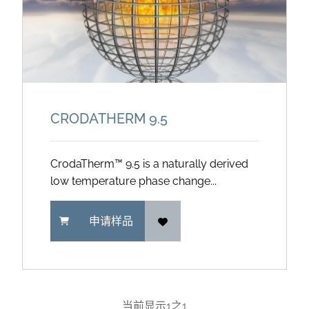
CRODATHERM 9.5
CrodaTherm™ 9.5 is a naturally derived
low temperature phase change...
申请样品
当前显示
1
之
1