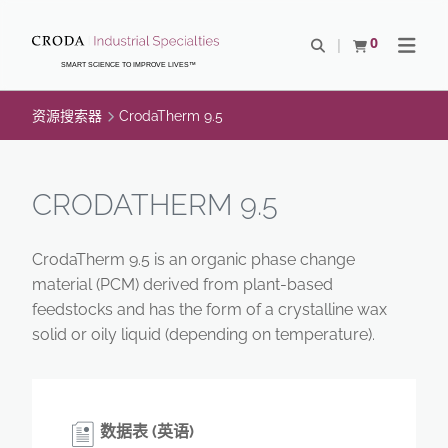
SKIP
SKIP
TO
TO
0
Open Search
查看购物车
Open N
CONTENT
MENU
SMART SCIENCE TO IMPROVE LIVES™
资源搜索器
CrodaTherm 9.5
CRODATHERM 9.5
CrodaTherm 9.5 is an organic phase change
material (PCM) derived from plant-based
feedstocks and has the form of a crystalline wax
solid or oily liquid (depending on temperature).
数据表 (英语)