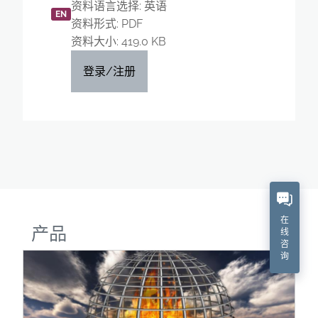
资料语言选择: 英语
EN
资料形式: PDF
资料大小: 419.0 KB
登录/注册
在
产品
线
咨
询