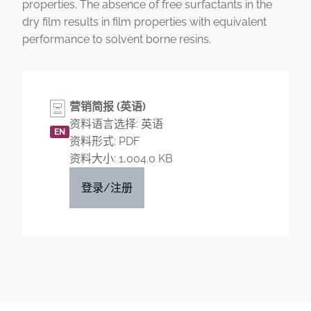
properties. The absence of free surfactants in the
dry film results in film properties with equivalent
performance to solvent borne resins.
营销简报 (英语)
资料语言选择: 英语
EN
资料形式: PDF
资料大小: 1,004.0 KB
登录/注册