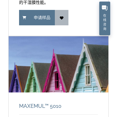
的干湿膜性能。
在
申请样品
线
咨
询
MAXEMUL™ 5010