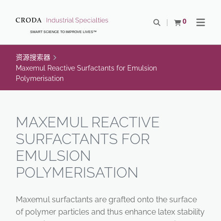
SKIP
SKIP
TO
TO
0
Open Search
查看购物车
Open N
CONTENT
MENU
SMART SCIENCE TO IMPROVE LIVES™
资源搜索器
Maxemul Reactive Surfactants for Emulsion
Polymerisation
MAXEMUL REACTIVE
SURFACTANTS FOR
EMULSION
POLYMERISATION
Maxemul surfactants are grafted onto the surface
of polymer particles and thus enhance latex stability