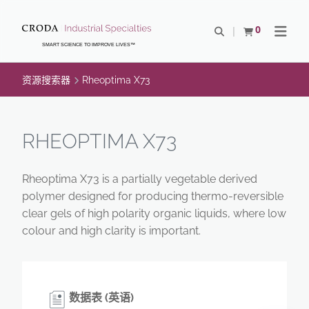
SKIP
SKIP
TO
TO
0
Open Search
查看购物车
Open N
CONTENT
MENU
SMART SCIENCE TO IMPROVE LIVES™
资源搜索器
Rheoptima X73
RHEOPTIMA X73
Rheoptima X73 is a partially vegetable derived
polymer designed for producing thermo-reversible
clear gels of high polarity organic liquids, where low
colour and high clarity is important.
数据表 (英语)