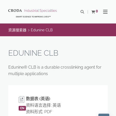
SKIP
SKIP
TO
TO
0
Open Search
查看购物车
Open N
CONTENT
MENU
SMART SCIENCE TO IMPROVE LIVES™
资源搜索器
Edunine CLB
EDUNINE CLB
Edunine® CLB is a durable crosslinking agent for
multiple applications
数据表 (英语)
资料语言选择: 英语
EN
资料形式: PDF