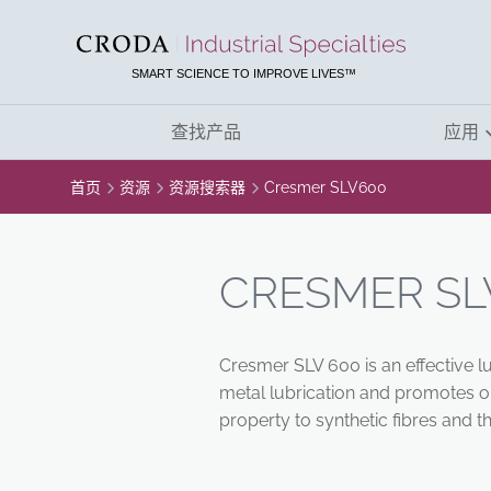
SKIP
SKIP
TO
TO
CONTENT
MENU
SMART SCIENCE TO IMPROVE LIVES™
查找产品
应用
首页
资源
资源搜索器
Cresmer SLV600
CRESMER SL
Cresmer SLV 600 is an effective lu
metal lubrication and promotes ou
property to synthetic fibres and th