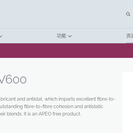
O
功能
资
V600
bricant and antistat, which imparts excellent fibre-to-
tstanding fibre-to-fibre cohesion and antistatic
eir blends. It is an APEO free product.