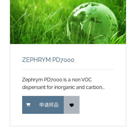
ZEPHRYM PD7000
Zephrym PD7000 is a non VOC
dispersant for inorganic and carbon...
申请样品