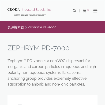
SKIP
SKIP
TO
TO
0
Open Search
查看购物车
Open N
CONTENT
MENU
SMART SCIENCE TO IMPROVE LIVES™
资源搜索器
Zephrym PD-7000
ZEPHRYM PD-7000
Zephrym™ PD-7000 is a non VOC dispersant for
inorganic and carbon particles in aqueous and high
polarity non-aqueous systems. Its cationic
anchoring group provides extremely effective
adsorption to anionic and non-ionic particles.