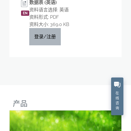
数据表 (英语)
资料语言选择: 英语
EN
资料形式: PDF
资料大小: 369.0 KB
登录/注册
在
线
产品
咨
询