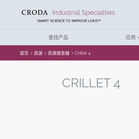
SKIP
SKIP
TO
TO
CONTENT
MENU
SMART SCIENCE TO IMPROVE LIVES™
查找产品
应用
首页
资源
资源搜索器
Crillet 4
CRILLET 4