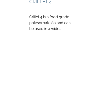
CRILLET 4
Crillet 4 is a food grade
polysorbate 80 and can
be used in a wide...
申请样品
当前显示
1
之
1